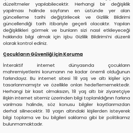
düzeltmeler yapılabilecektir. Herhangi bir değişiklik
yapılması halinde sayfanın en üstünde yer alan
güncelleme tarihi değiştirilecek ve Gizlilik Bildirimi
güncellendiği tarih itibariyle geçerli olacaktır. Yapılan
değişiklikleri görmek ve bunların sizi nasıl etkileyeceği
hakkında bilgi almak için işbu Gizlilik Bildirimi’ni düzenli
olarak kontrol ediniz.
Çocukların Güvenliği için Koruma
İnteraktif internet dünyasında çocukların
mahremiyetlerini korumanın ne kadar önemli olduğunun
farkındayız. Bu internet sitesi 18 yaş ve altı kişiler için
tasarlanmamıştır ve özellikle onları hedeflememektedir.
Herhangi bir kasıt olmaksızın, 18 yaş altı bir ziyaretçiye
ilişkin internet sitemiz üzerinden bilgi toplanıldığının farkına
varılması halinde, söz konusu bilgiler kayıtlarımızdan
derhal silinecektir. 18 yaşın altındaki kişilerden isteyerek
bilgi toplama ve bu bilgileri saklama gibi bir politikamız
bulunmamaktadır.