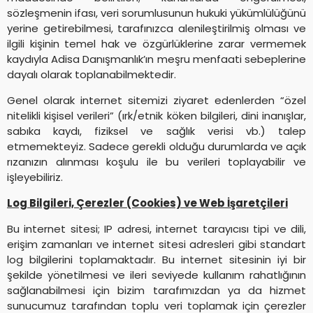
sözleşmenin ifası, veri sorumlusunun hukuki yükümlülüğünü
yerine getirebilmesi, tarafınızca alenileştirilmiş olması ve
ilgili kişinin temel hak ve özgürlüklerine zarar vermemek
kaydıyla Adisa Danışmanlık’ın meşru menfaati sebeplerine
dayalı olarak toplanabilmektedir.
Genel olarak internet sitemizi ziyaret edenlerden “özel
nitelikli kişisel verileri” (ırk/etnik köken bilgileri, dini inanışlar,
sabıka kaydı, fiziksel ve sağlık verisi vb.) talep
etmemekteyiz. Sadece gerekli olduğu durumlarda ve açık
rızanızın alınması koşulu ile bu verileri toplayabilir ve
işleyebiliriz.
Log Bilgileri, Çerezler (Cookies) ve Web İşaretçileri
Bu internet sitesi; IP adresi, internet tarayıcısı tipi ve dili,
erişim zamanları ve internet sitesi adresleri gibi standart
log bilgilerini toplamaktadır. Bu internet sitesinin iyi bir
şekilde yönetilmesi ve ileri seviyede kullanım rahatlığının
sağlanabilmesi için bizim tarafımızdan ya da hizmet
sunucumuz tarafından toplu veri toplamak için çerezler