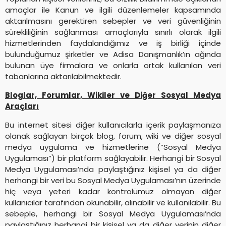
amaçlar ile Kanun ve ilgili düzenlemeler kapsamında
aktarılmasını gerektiren sebepler ve veri güvenliğinin
sürekliliğinin sağlanması amaçlarıyla sınırlı olarak ilgili
hizmetlerinden faydalandığımız ve iş birliği içinde
bulunduğumuz şirketler ve Adisa Danışmanlık’ın ağında
bulunan üye firmalara ve onlarla ortak kullanılan veri
tabanlarına aktarılabilmektedir.
Bloglar, Forumlar, Wikiler ve Diğer Sosyal Medya
Araçları
Bu internet sitesi diğer kullanıcılarla içerik paylaşmanıza
olanak sağlayan birçok blog, forum, wiki ve diğer sosyal
medya uygulama ve hizmetlerine (”Sosyal Medya
Uygulaması”) bir platform sağlayabilir. Herhangi bir Sosyal
Medya Uygulaması’nda paylaştığınız kişisel ya da diğer
herhangi bir veri bu Sosyal Medya Uygulaması’nın üzerinde
hiç veya yeteri kadar kontrolümüz olmayan diğer
kullanıcılar tarafından okunabilir, alınabilir ve kullanılabilir. Bu
sebeple, herhangi bir Sosyal Medya Uygulaması’nda
paylaştığınız herhangi bir kişisel ya da diğer verinin diğer