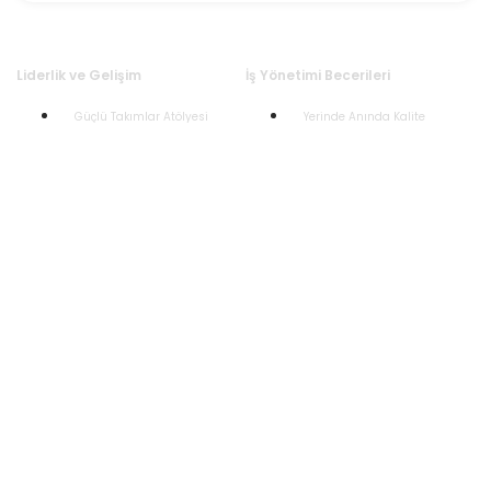
Liderlik ve Gelişim
İş Yönetimi Becerileri
Güçlü Takımlar Atölyesi
Yerinde Anında Kalite
Motive Eden Liderlik
İK İş Ortağı Olmak
Sürdürülebilir Liderlik
EVP ve Yetenek Yönetimi
Çalışanları Güçlendirme
Kilit Müşteri Yönetimi
İkna ve Müzakere
Müşteri İlişkileri Yönetimi
Duygusal Çeviklik
Etkin Saha Yönetimi
Proaktif Sorumluluk
OKR Farkındalık ve Yetkinlik
Gelişim Programları
Kurumsal
Saha Lideri Gelişimi
Anasayfa
Liderlik Gelişimi
Hakkımızda