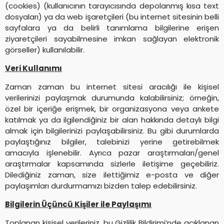
(cookies) (kullanıcının tarayıcısında depolanmış kısa text
dosyaları) ya da web işaretçileri (bu internet sitesinin belli
sayfalara ya da belirli tanımlama bilgilerine erişen
ziyaretçileri sayabilmesine imkan sağlayan elektronik
görseller) kullanılabilir.
Veri Kullanımı
Zaman zaman bu internet sitesi aracılığı ile kişisel
verilerinizi paylaşmak durumunda kalabilirsiniz; örneğin,
özel bir içeriğe erişmek, bir organizasyona veya ankete
katılmak ya da ilgilendiğiniz bir alan hakkında detaylı bilgi
almak için bilgilerinizi paylaşabilirsiniz. Bu gibi durumlarda
paylaştığınız bilgiler, talebinizi yerine getirebilmek
amacıyla işlenebilir. Ayrıca pazar araştırmaları/genel
araştırmalar kapsamında sizlerle iletişime geçebiliriz.
Dilediğiniz zaman, size ilettiğimiz e-posta ve diğer
paylaşımları durdurmamızı bizden talep edebilirsiniz.
Bilgilerin Üçüncü Kişiler ile Paylaşımı
Toplanan kişisel verileriniz, bu Gizlilik Bildirimi’nde açıklanan