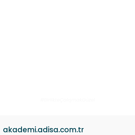
#BirlikteÇalışmakGüzel
akademi.adisa.com.tr